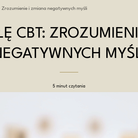
: Zrozumienie i zmiana negatywnych myśli
ŁĘ CBT: ZROZUMIENI
NEGATYWNYCH MYŚL
5 minut czytania