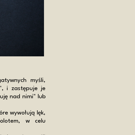
atywnych myśli,
, i zastępuje je
uję nad nimi" lub
óre wywołują lęk,
molotem, w celu