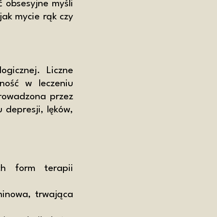
ć obsesyjne myśli
ak mycie rąk czy
ogicznej. Liczne
ność w leczeniu
prowadzona przez
 depresji, lęków,
h form terapii
minowa, trwająca