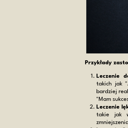
Przykłady zast
Leczenie de
takich jak 
bardziej rea
"Mam sukces
Leczenie lę
takie jak 
zmniejszenia