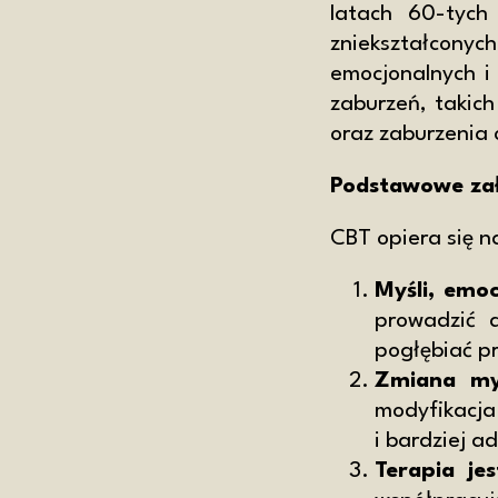
latach 60-tych 
zniekształcony
emocjonalnych i 
zaburzeń, takich
oraz zaburzenia
Podstawowe za
CBT opiera się n
Myśli, emo
prowadzić 
pogłębiać p
Zmiana my
modyfikacja
i bardziej 
Terapia je