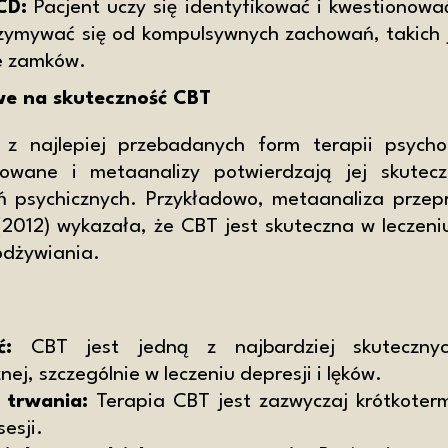
CD:
Pacjent uczy się identyfikować i kwestionowa
zymywać się od kompulsywnych zachowań, takich j
e zamków.
e na skuteczność CBT
z najlepiej przebadanych form terapii psychol
lowane i metaanalizy potwierdzają jej skutecz
ń psychicznych. Przykładowo, metaanaliza prze
2012) wykazała, że CBT jest skuteczna w leczeniu
odżywiania.
ć:
CBT jest jedną z najbardziej skutecznyc
nej, szczególnie w leczeniu depresji i lęków.
 trwania:
Terapia CBT jest zazwyczaj krótkoter
sesji.