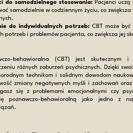
ci do samodzielnego stosowania:
Pacjenci uczą s
ać samodzielnie w codziennym życiu, co zwiększa 
nych.
ie do indywidualnych potrzeb:
CBT może być 
h potrzeb i problemów pacjenta, co zwiększa jej s
wczo-behawioralna (CBT) jest skutecznym i 
czeniu różnych zaburzeń psychicznych. Dzięki s
żnorodnym technikom i solidnym dowodom naukow
wość zmiany negatywnych myśli i zachowań oraz
agasz się z problemami emocjonalnymi czy psy
ię poznawczo-behawioralną jako jedno z najs
iązań.