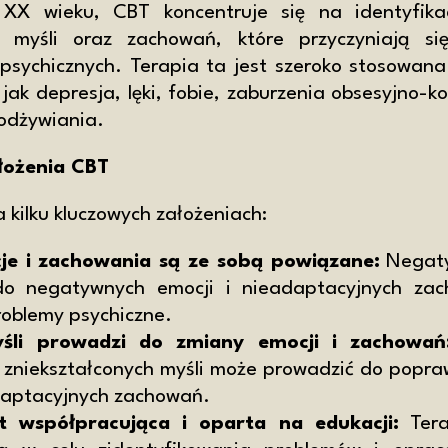
XX wieku, CBT koncentruje się na identyfikac
ch myśli oraz zachowań, które przyczyniają s
psychicznych. Terapia ta jest szeroko stosowana
 jak depresja, lęki, fobie, zaburzenia obsesyjno-
 odżywiania.
łożenia CBT
a kilku kluczowych założeniach:
cje i zachowania są ze sobą powiązane:
Negaty
do negatywnych emocji i nieadaptacyjnych za
roblemy psychiczne.
śli prowadzi do zmiany emocji i zachowań
 zniekształconych myśli może prowadzić do popr
adaptacyjnych zachowań.
st współpracująca i oparta na edukacji:
Tera