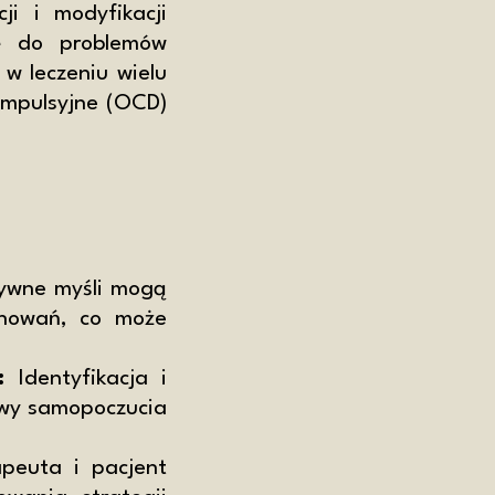
ji i modyfikacji
ię do problemów
 w leczeniu wielu
kompulsyjne (OCD)
wne myśli mogą
chowań, co może
:
Identyfikacja i
awy samopoczucia
peuta i pacjent