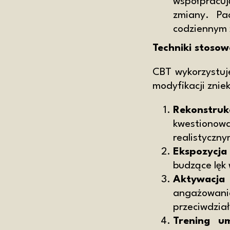
współpracu
zmiany. Pa
codziennym 
Techniki stoso
CBT wykorzystuje
modyfikacji zniek
Rekonstruk
kwestiono
realistyczn
Ekspozycja
budzące lęk 
Aktywacja 
angażowan
przeciwdział
Trening um