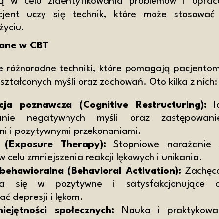
ją w celu zidentyfikowania problemów i opraco
cjent uczy się technik, które może stosować
życiu.
wane w CBT
 różnorodne techniki, które pomagają pacjentom 
ształconych myśli oraz zachowań. Oto kilka z nich:
cja poznawcza (Cognitive Restructuring):
Id
wanie negatywnych myśli oraz zastępowani
ymi i pozytywnymi przekonaniami.
 (Exposure Therapy):
Stopniowe narażanie s
w celu zmniejszenia reakcji lękowych i unikania.
behawioralna (Behavioral Activation):
Zachęca
ia się w pozytywne i satysfakcjonujące a
ać depresji i lękom.
iejętności społecznych:
Nauka i praktykowan