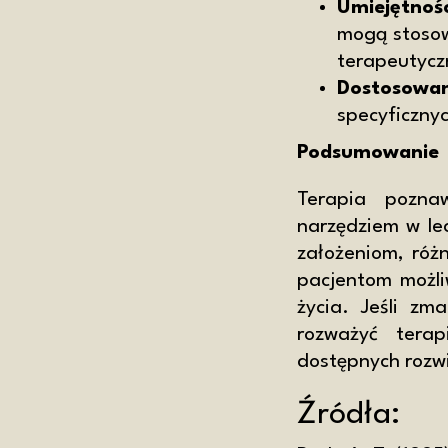
Umiejętnoś
mogą stosow
terapeutycz
Dostosowan
specyficznyc
Podsumowanie
Terapia pozna
narzędziem w le
założeniom, ró
pacjentom możli
życia. Jeśli zm
rozważyć terap
dostępnych rozw
Źródła: