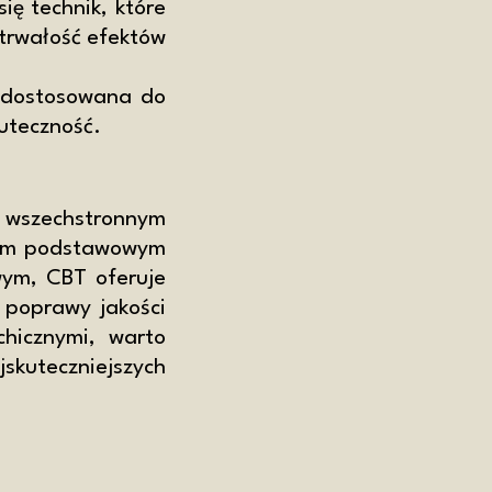
ię technik, które
trwałość efektów
dostosowana do
kuteczność.
wszechstronnym
woim podstawowym
ym, CBT oferuje
 poprawy jakości
chicznymi, warto
kuteczniejszych